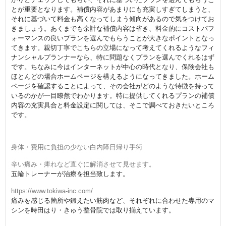
とが重要となります。補償内容があまりにも充実しすぎてしまうと、
それに基づいて料金も高くなってしまう傾向があるので気をつけてお
きましょう。あくまでも余計な補償内容は省き、料金的にコストパフ
ォーマンスの良いプランを選んでもらうことが大きなポイントとなっ
てきます。親切丁寧でこちらの立場になって考えてくれるようなフィ
ナンシャルプランナーなら、特に問題なくプランを選んでくれるはず
です。ちなみに今はインターネットが中心の時代となり、保険会社も
ほとんどの場合ホームページを構えるようになってきました。ホーム
ページを確認することによって、その会社がどのような特徴を持って
いるのかが一目瞭然でわかります。特に提供してくれるプランの補償
内容の充実具合と料金設定に関しては、そこで調べておきたいところ
です。
身体・費用に負担の少ない白内障日帰り手術
辛い痛み・痺れなど直ぐに解消させて見せます。
五輪トレーナーが治療を担当致します。
https://www.tokiwa-inc.com/
痛みを感じる箇所や鍛えたい筋肉など、それぞれに合わせた専用のマ
シンを時田はり・きゅう整骨院では取り揃えています。