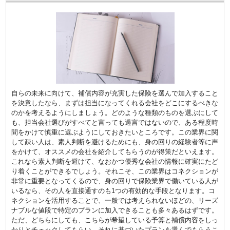
自らの未来に向けて、補償内容が充実した保険を選んで加入すること
を決意したなら、まずは担当になってくれる会社をどこにするべきな
のかを考えるようにしましょう。どのような種類のものを選ぶにして
も、担当会社選びがすべてと言っても過言ではないので、ある程度時
間をかけて慎重に選ぶようにしておきたいところです。この業界に関
して疎い人は、素人判断を避けるためにも、身の回りの経験者等に声
をかけて、オススメの会社を紹介してもらうのが得策だといえます。
これなら素人判断を避けて、なおかつ優秀な会社の情報に確実にたど
り着くことができるでしょう。それこそ、この業界はコネクションが
非常に重要となってくるので、身の回りで保険業界で働いている人が
いるなら、その人を直接通すのも1つの有効的な手段となります。コ
ネクションを活用することで、一般では考えられないほどの、リーズ
ナブルな値段で特定のプランに加入できることも多々あるはずです。
ただ、どちらにしても、こちらが希望している予算と補償内容をしっ
かりとチェックしてもらい、それに基づいたプランを選んでもらうこ